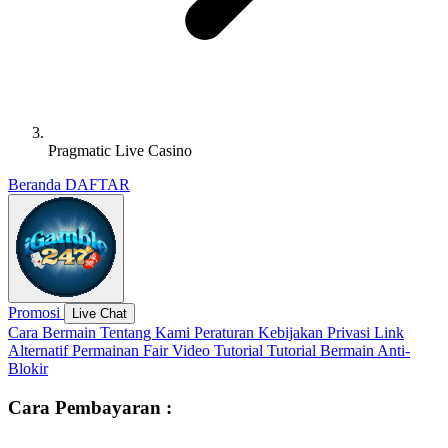
Pragmatic Live Casino
Beranda
DAFTAR
Promosi
Live Chat
Cara Bermain
Tentang Kami
Peraturan
Kebijakan Privasi
Link
Alternatif
Permainan Fair
Video Tutorial
Tutorial Bermain
Anti-
Blokir
Cara Pembayaran :