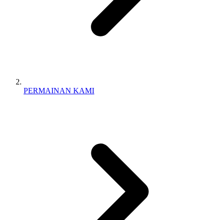
PERMAINAN KAMI