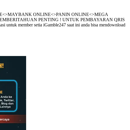
INE<>MAYBANK ONLINE<>PANIN ONLINE<>MEGA
EMBERITAHUAN PENTING ! UNTUK PEMBAYARAN QRIS
asi untuk member setia iGamble247 saat ini anda bisa mendownload