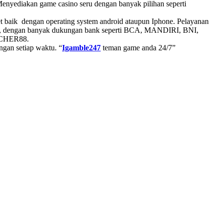
Menyediakan game casino seru dengan banyak pilihan seperti
et baik dengan operating system android ataupun Iphone. Pelayanan
as, dengan banyak dukungan bank seperti BCA, MANDIRI, BNI,
CHER88.
gan setiap waktu. “
Igamble247
teman game anda 24/7”