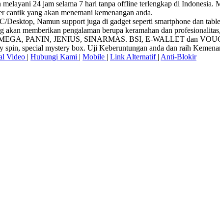
melayani 24 jam selama 7 hari tanpa offline terlengkap di Indonesia. 
aler cantik yang akan menemani kemenangan anda.
C/Desktop, Namun support juga di gadget seperti smartphone dan tabl
g akan memberikan pengalaman berupa keramahan dan profesionalit
MEGA, PANIN, JENIUS, SINARMAS. BSI, E-WALLET dan VOU
 spin, special mystery box. Uji Keberuntungan anda dan raih Kemenan
al Video
|
Hubungi Kami
|
Mobile
|
Link Alternatif
|
Anti-Blokir