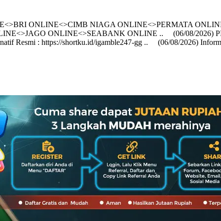
NE<>BRI ONLINE<>CIMB NIAGA ONLINE<>PERMATA ONL
NLINE<>JAGO ONLINE<>SEABANK ONLINE ..
(06/08/2026)
P
rnatif Resmi : https://shortku.id/igamble247-gg ..
(06/08/2026)
Inform