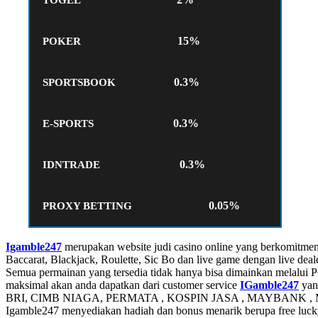
15%
POKER
0.3%
SPORTSBOOK
0.3%
E-SPORTS
0.3%
IDNTRADE
0.05%
PROXY BETTING
Igamble247
merupakan website judi casino online yang berkomitmen 
Baccarat, Blackjack, Roulette, Sic Bo dan live game dengan live de
Semua permainan yang tersedia tidak hanya bisa dimainkan melalui P
maksimal akan anda dapatkan dari customer service
IGamble247
yan
BRI, CIMB NIAGA, PERMATA , KOSPIN JASA , MAYBANK , 
Igamble247 menyediakan hadiah dan bonus menarik berupa free lucky