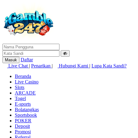
Daftar
Masuk
Live Chat
|
Penarikan
|
Hubungi Kami
|
Lupa Kata Sandi?
Beranda
Live Casino
Slots
ARCADE
Togel
E-sports
Bolatangkas
Sportsbook
POKER
Deposit
Promosi
Referral