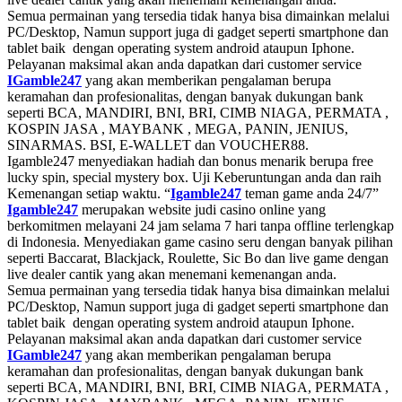
Semua permainan yang tersedia tidak hanya bisa dimainkan melalui
PC/Desktop, Namun support juga di gadget seperti smartphone dan
tablet baik dengan operating system android ataupun Iphone.
Pelayanan maksimal akan anda dapatkan dari customer service
IGamble247
yang akan memberikan pengalaman berupa
keramahan dan profesionalitas, dengan banyak dukungan bank
seperti BCA, MANDIRI, BNI, BRI, CIMB NIAGA, PERMATA ,
KOSPIN JASA , MAYBANK , MEGA, PANIN, JENIUS,
SINARMAS. BSI, E-WALLET dan VOUCHER88.
Igamble247 menyediakan hadiah dan bonus menarik berupa free
lucky spin, special mystery box. Uji Keberuntungan anda dan raih
Kemenangan setiap waktu. “
Igamble247
teman game anda 24/7”
Igamble247
merupakan website judi casino online yang
berkomitmen melayani 24 jam selama 7 hari tanpa offline terlengkap
di Indonesia. Menyediakan game casino seru dengan banyak pilihan
seperti Baccarat, Blackjack, Roulette, Sic Bo dan live game dengan
live dealer cantik yang akan menemani kemenangan anda.
Semua permainan yang tersedia tidak hanya bisa dimainkan melalui
PC/Desktop, Namun support juga di gadget seperti smartphone dan
tablet baik dengan operating system android ataupun Iphone.
Pelayanan maksimal akan anda dapatkan dari customer service
IGamble247
yang akan memberikan pengalaman berupa
keramahan dan profesionalitas, dengan banyak dukungan bank
seperti BCA, MANDIRI, BNI, BRI, CIMB NIAGA, PERMATA ,