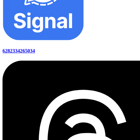
6282334265034