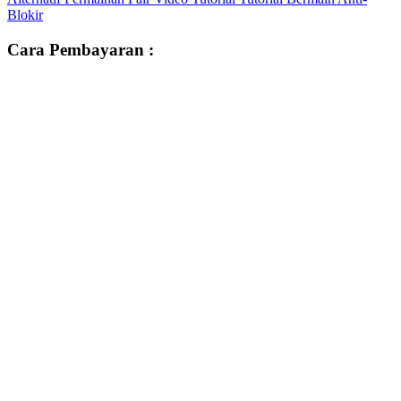
Blokir
Cara Pembayaran :