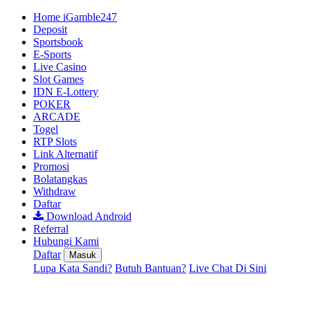
Home iGamble247
Deposit
Sportsbook
E-Sports
Live Casino
Slot Games
IDN E-Lottery
POKER
ARCADE
Togel
RTP Slots
Link Alternatif
Promosi
Bolatangkas
Withdraw
Daftar
Download Android
Referral
Hubungi Kami
Daftar
Masuk
Lupa Kata Sandi?
Butuh Bantuan?
Live Chat Di Sini