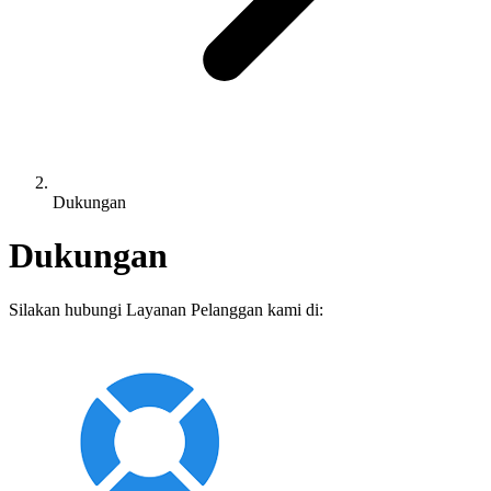
Dukungan
Dukungan
Silakan hubungi Layanan Pelanggan kami di: