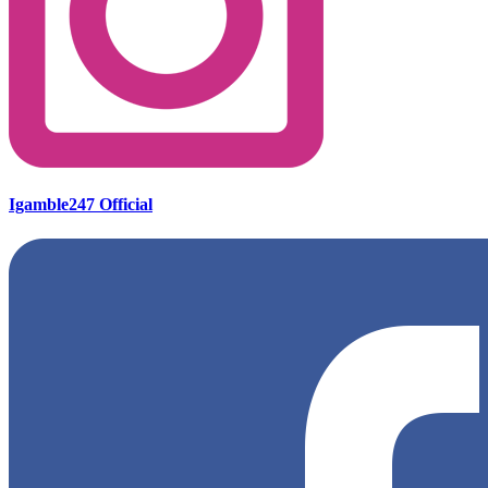
Igamble247 Official