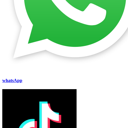
whatsApp