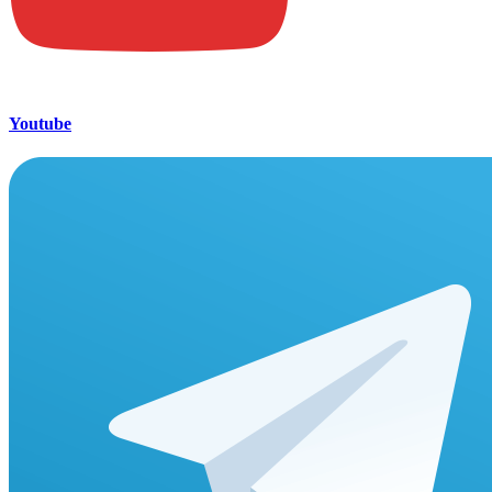
Youtube