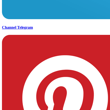
Channel Telegram