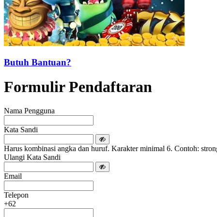
Butuh Bantuan?
Formulir Pendaftaran
Nama Pengguna
Kata Sandi
Harus kombinasi angka dan huruf. Karakter minimal 6. Contoh: stro
Ulangi Kata Sandi
Email
Telepon
+62