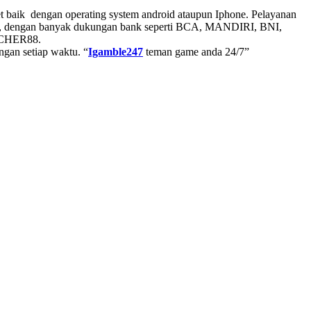
et baik dengan operating system android ataupun Iphone. Pelayanan
as, dengan banyak dukungan bank seperti BCA, MANDIRI, BNI,
CHER88.
gan setiap waktu. “
Igamble247
teman game anda 24/7”