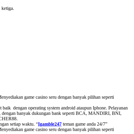
 ketiga.
Menyediakan game casino seru dengan banyak pilihan seperti
et baik dengan operating system android ataupun Iphone. Pelayanan
as, dengan banyak dukungan bank seperti BCA, MANDIRI, BNI,
CHER88.
gan setiap waktu. “
Igamble247
teman game anda 24/7”
Menyediakan game casino seru dengan banyak pilihan seperti