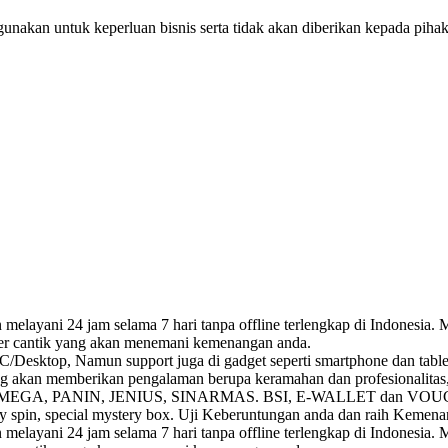
nakan untuk keperluan bisnis serta tidak akan diberikan kepada pihak
melayani 24 jam selama 7 hari tanpa offline terlengkap di Indonesia. 
aler cantik yang akan menemani kemenangan anda.
C/Desktop, Namun support juga di gadget seperti smartphone dan tabl
g akan memberikan pengalaman berupa keramahan dan profesionalit
MEGA, PANIN, JENIUS, SINARMAS. BSI, E-WALLET dan VOU
 spin, special mystery box. Uji Keberuntungan anda dan raih Kemenan
melayani 24 jam selama 7 hari tanpa offline terlengkap di Indonesia. 