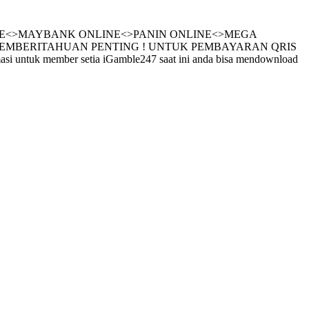
INE<>MAYBANK ONLINE<>PANIN ONLINE<>MEGA
EMBERITAHUAN PENTING ! UNTUK PEMBAYARAN QRIS
asi untuk member setia iGamble247 saat ini anda bisa mendownload