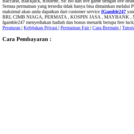
Baccarat, Blackjack, Roulette, Sic Bo dan live game dengan live de
Semua permainan yang tersedia tidak hanya bisa dimainkan melalui P
maksimal akan anda dapatkan dari customer service
IGamble247
yan
BRI, CIMB NIAGA, PERMATA , KOSPIN JASA , MAYBANK , 
Igamble247 menyediakan hadiah dan bonus menarik berupa free lucky
Peraturan
|
Kebijakan Privasi
|
Permainan Fair
|
Cara Bermain
|
Tutori
Cara Pembayaran :