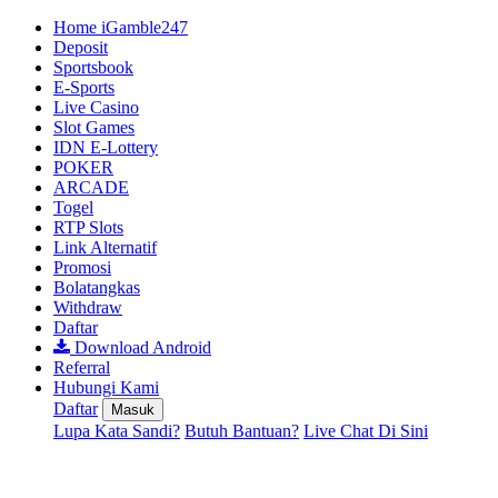
Home iGamble247
Deposit
Sportsbook
E-Sports
Live Casino
Slot Games
IDN E-Lottery
POKER
ARCADE
Togel
RTP Slots
Link Alternatif
Promosi
Bolatangkas
Withdraw
Daftar
Download Android
Referral
Hubungi Kami
Daftar
Masuk
Lupa Kata Sandi?
Butuh Bantuan?
Live Chat Di Sini