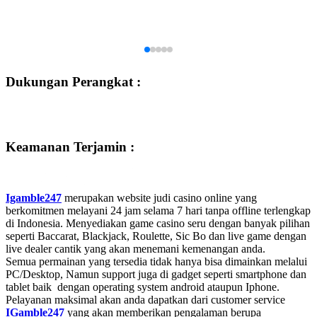
Dukungan Perangkat :
Keamanan Terjamin :
Igamble247
merupakan website judi casino online yang
berkomitmen melayani 24 jam selama 7 hari tanpa offline terlengkap
di Indonesia. Menyediakan game casino seru dengan banyak pilihan
seperti Baccarat, Blackjack, Roulette, Sic Bo dan live game dengan
live dealer cantik yang akan menemani kemenangan anda.
Semua permainan yang tersedia tidak hanya bisa dimainkan melalui
PC/Desktop, Namun support juga di gadget seperti smartphone dan
tablet baik dengan operating system android ataupun Iphone.
Pelayanan maksimal akan anda dapatkan dari customer service
IGamble247
yang akan memberikan pengalaman berupa