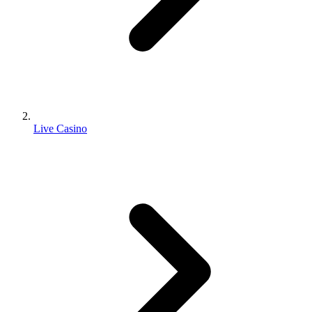
Live Casino